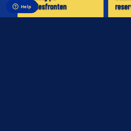
skadesfronten
reser
09.10.2002
08.10.200
NYHED
NYHED
Reserveholdskamp på
stadion
Dame
07.10.2002
06.10.200