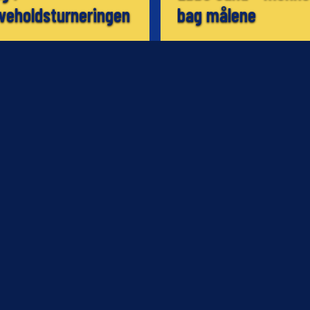
veholdsturneringen
bag målene
2
08.10.2002
NYHED
Ebbe Sand signerer
rne ned på jorden
bøger
2
06.10.2002