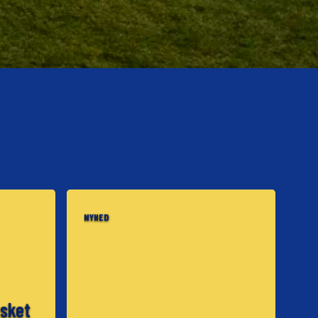
NYHED
sket