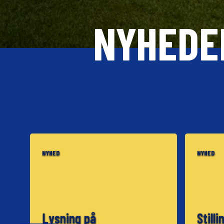
NYHEDE
NYHED
NYHED
Lysning på
Stilli