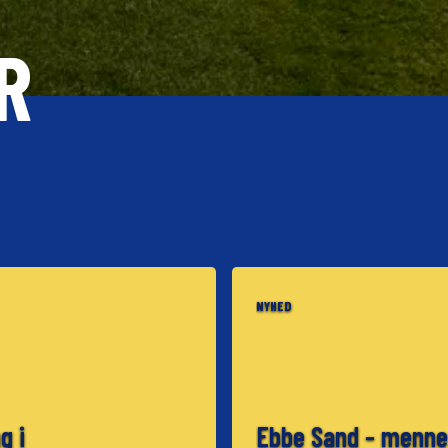
R
NYHED
ng i
Ebbe Sand - menne