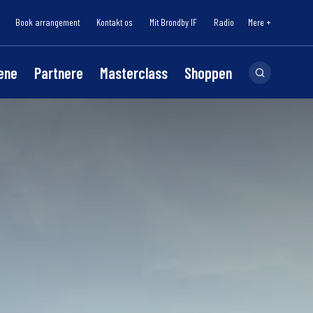
Book arrangement
Kontakt os
Mit Brøndby IF
Radio
Mere +
lene
Partnere
Masterclass
Shoppen