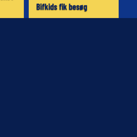
Bifkids fik besøg
08.10.2002
NYHED
'Fuldstændig tåbeligt'
06.10.2002