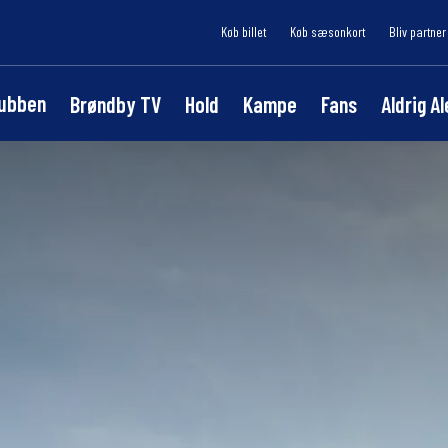
Køb billet
Køb sæsonkort
Bliv partner
lubben
Brøndby TV
Hold
Kampe
Fans
Aldrig A