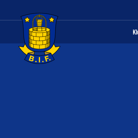
K
Logo