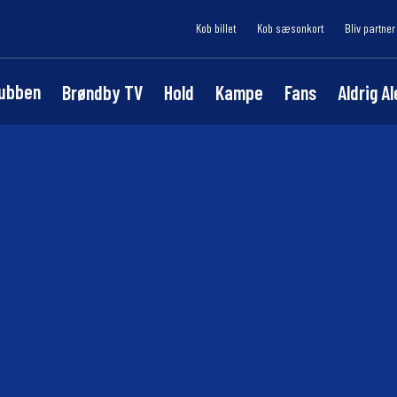
Køb billet
Køb sæsonkort
Bliv partner
lubben
Brøndby TV
Hold
Kampe
Fans
Aldrig A