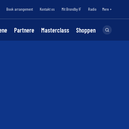
Book arrangement
Kontakt os
Mit Brøndby IF
Radio
Mere +
lene
Partnere
Masterclass
Shoppen