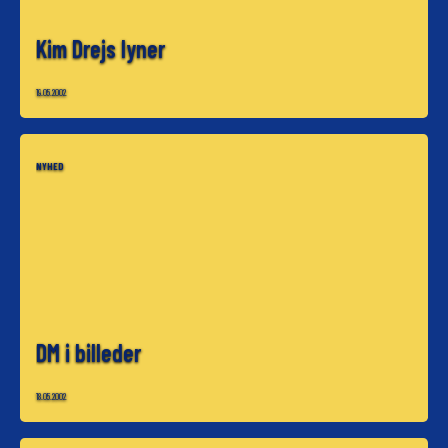
Kim Drejs lyner
19.05.2002
NYHED
DM i billeder
18.05.2002