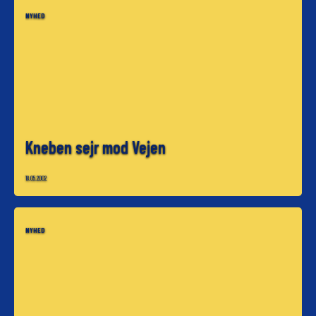
NYHED
Kneben sejr mod Vejen
18.05.2002
NYHED