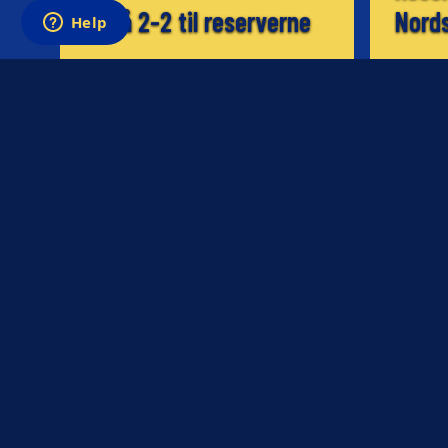
Også 2-2 til reserverne
Nords
13.11.2003
13.11.2003
NYHED
NYHED
Spillervideo: Dalgas glad
Din 
for Brøndby
er ok
12.11.2003
12.11.2003