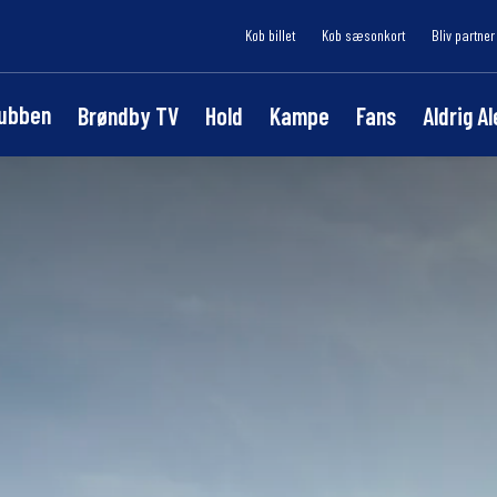
Køb billet
Køb sæsonkort
Bliv partner
lubben
Brøndby TV
Hold
Kampe
Fans
Aldrig A