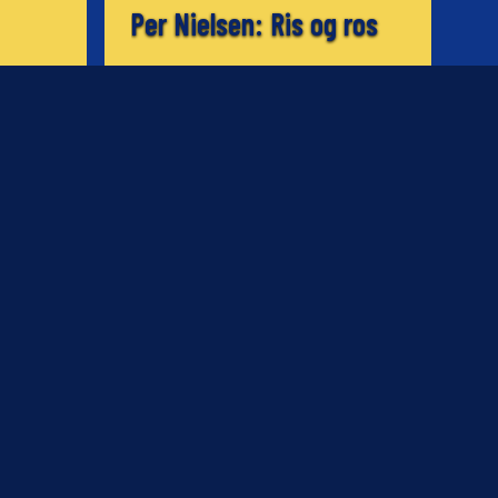
Per Nielsen: Ris og ros
12.11.2003
NYHED
Brøndby IF - Schalke 04
oppen
udsolgt
11.11.2003