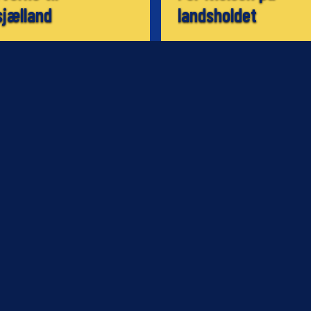
jælland
landsholdet
12.11.2003
NYHED
stemme: Medierne
Nyt fra BrøndbySh
11.11.2003