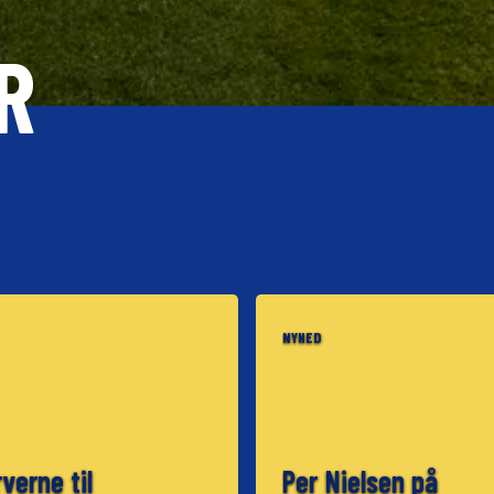
R
NYHED
verne til
Per Nielsen på