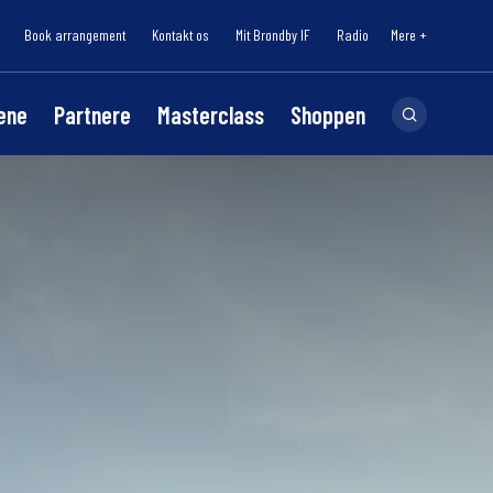
Book arrangement
Kontakt os
Mit Brøndby IF
Radio
Mere +
lene
Partnere
Masterclass
Shoppen