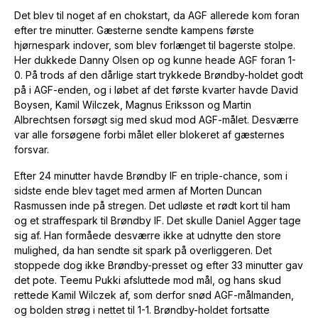
Det blev til noget af en chokstart, da AGF allerede kom foran
efter tre minutter. Gæsterne sendte kampens første
hjørnespark indover, som blev forlænget til bagerste stolpe.
Her dukkede Danny Olsen op og kunne heade AGF foran 1-
0. På trods af den dårlige start trykkede Brøndby-holdet godt
på i AGF-enden, og i løbet af det første kvarter havde David
Boysen, Kamil Wilczek, Magnus Eriksson og Martin
Albrechtsen forsøgt sig med skud mod AGF-målet. Desværre
var alle forsøgene forbi målet eller blokeret af gæsternes
forsvar.
Efter 24 minutter havde Brøndby IF en triple-chance, som i
sidste ende blev taget med armen af Morten Duncan
Rasmussen inde på stregen. Det udløste et rødt kort til ham
og et straffespark til Brøndby IF. Det skulle Daniel Agger tage
sig af. Han formåede desværre ikke at udnytte den store
mulighed, da han sendte sit spark på overliggeren. Det
stoppede dog ikke Brøndby-presset og efter 33 minutter gav
det pote. Teemu Pukki afsluttede mod mål, og hans skud
rettede Kamil Wilczek af, som derfor snød AGF-målmanden,
og bolden strøg i nettet til 1-1. Brøndby-holdet fortsatte