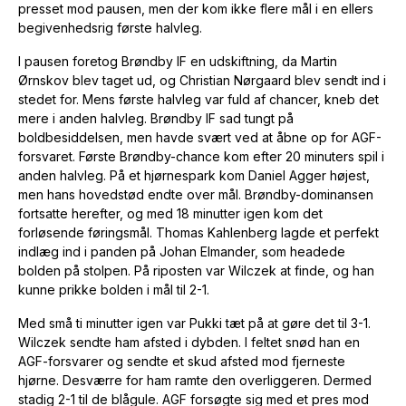
presset mod pausen, men der kom ikke flere mål i en ellers
begivenhedsrig første halvleg.
I pausen foretog Brøndby IF en udskiftning, da Martin
Ørnskov blev taget ud, og Christian Nørgaard blev sendt ind i
stedet for. Mens første halvleg var fuld af chancer, kneb det
mere i anden halvleg. Brøndby IF sad tungt på
boldbesiddelsen, men havde svært ved at åbne op for AGF-
forsvaret. Første Brøndby-chance kom efter 20 minuters spil i
anden halvleg. På et hjørnespark kom Daniel Agger højest,
men hans hovedstød endte over mål. Brøndby-dominansen
fortsatte herefter, og med 18 minutter igen kom det
forløsende føringsmål. Thomas Kahlenberg lagde et perfekt
indlæg ind i panden på Johan Elmander, som headede
bolden på stolpen. På riposten var Wilczek at finde, og han
kunne prikke bolden i mål til 2-1.
Med små ti minutter igen var Pukki tæt på at gøre det til 3-1.
Wilczek sendte ham afsted i dybden. I feltet snød han en
AGF-forsvarer og sendte et skud afsted mod fjerneste
hjørne. Desværre for ham ramte den overliggeren. Dermed
stadig 2-1 til de blågule. AGF forsøgte sig med et pres mod