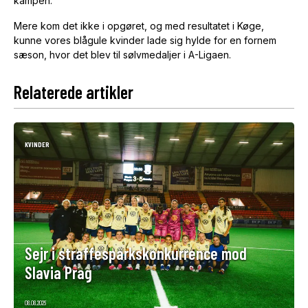
kampen.
Mere kom det ikke i opgøret, og med resultatet i Køge,
kunne vores blågule kvinder lade sig hylde for en fornem
sæson, hvor det blev til sølvmedaljer i A-Ligaen.
Relaterede artikler
KVINDER
Sejr i straffesparkskonkurrence mod
Slavia Prag
08.08.2026