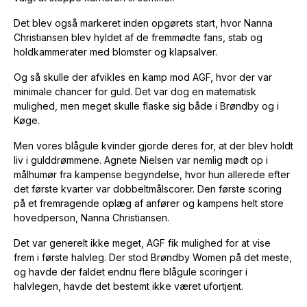
Det blev også markeret inden opgørets start, hvor Nanna
Christiansen blev hyldet af de fremmødte fans, stab og
holdkammerater med blomster og klapsalver.
Og så skulle der afvikles en kamp mod AGF, hvor der var
minimale chancer for guld. Det var dog en matematisk
mulighed, men meget skulle flaske sig både i Brøndby og i
Køge.
Men vores blågule kvinder gjorde deres for, at der blev holdt
liv i gulddrømmene. Agnete Nielsen var nemlig mødt op i
målhumør fra kampense begyndelse, hvor hun allerede efter
det første kvarter var dobbeltmålscorer. Den første scoring
på et fremragende oplæg af anfører og kampens helt store
hovedperson, Nanna Christiansen.
Det var generelt ikke meget, AGF fik mulighed for at vise
frem i første halvleg. Der stod Brøndby Women på det meste,
og havde der faldet endnu flere blågule scoringer i
halvlegen, havde det bestemt ikke været ufortjent.