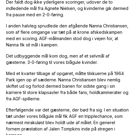
Der faldt dog ikke yderligere scoringer, udover de to
indledende mål fra Agnete Nielsen, og kvinderne gik dermed
fra pause med en 2-0-føring.
I anden halvleg sprudlede den afgående Nanna Christiansen,
som af flere omgange var tæt på at krone afskedskampen
med en scoring. AGF-målmanden stod dog i vejen for, at
Nanna fik sit mål i kampen.
Det udbyggende mål kom dog, men af et selvmål af
gæsterne. 3-0-føring til vores blågule kvinder.
Med et kvarter tilbage af opgøret, måtte tilskuerne på 1964
Park igen op af sæderne. Nanna Christiansen blev nemlig
skiftet ud og forlod dermed banen for sidste gang i sin
karriere til store klapsavler fra både fans, holdkammerater og
fra AGF-spillerne.
Efterfølgende var det gæsterne, der bød fra sig. I en situation
tæt under vores blågule mål fik AGF en tripplechance, som
nærmest mirakuløst blev holdt ude af målet. En generel
fornem præstation af Jalen Tompkins inde på stregen i