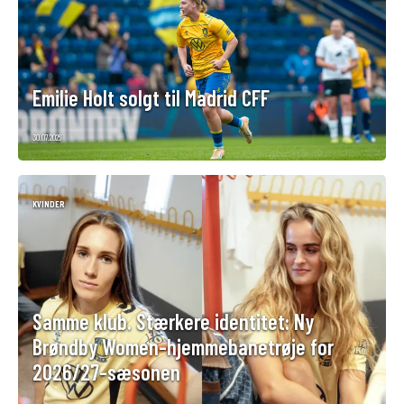
Emilie Holt solgt til Madrid CFF
30.07.2026
KVINDER
Samme klub. Stærkere identitet: Ny
Brøndby Women-hjemmebanetrøje for
2026/27-sæsonen