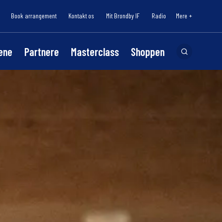
Book arrangement
Kontakt os
Mit Brøndby IF
Radio
Mere +
lene
Partnere
Masterclass
Shoppen