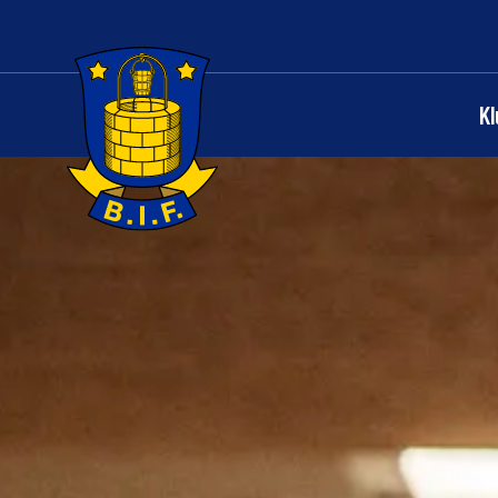
K
Logo