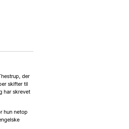
hestrup, der
r skifter til
g har skrevet
or hun netop
 engelske