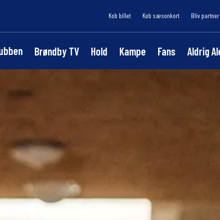
Køb billet
Køb sæsonkort
Bliv partner
lubben
Brøndby TV
Hold
Kampe
Fans
Aldrig A