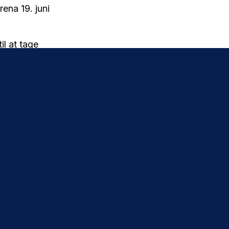
ena 19. juni
il at tage
 med
 kan købe din
letid eller