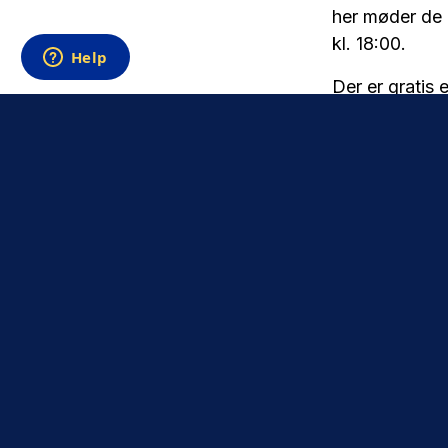
her møder de 
kl. 18:00.
Der er gratis e
over og støtt
muligheden fo
Billetter kan
h
Som noget helt
busbillet
her.
Praktisk inf
Afgang fra Br
Afgang fra MC
straffespark).