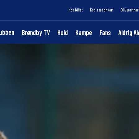
Køb billet
Køb sæsonkort
Bliv partner
lubben
Brøndby TV
Hold
Kampe
Fans
Aldrig A