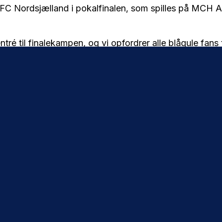
FC Nordsjælland i pokalfinalen, som spilles på MCH Ar
ntré til finalekampen, og vi opfordrer alle blågule fans t
e vores kvindehold, som i skrivende stund fortsat står
r at vinde The Double.
entes gratis her.
 særligt har vi sørget for kvindernes spillerbus og du
ormation
øndby Stadion kl. 13:30.
H Arena ca. kl. 21:00 (kan ændre sig ved forlænget spil