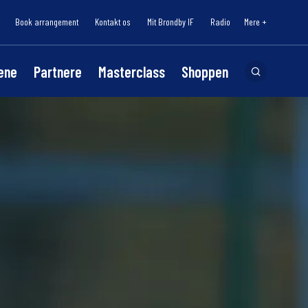
Book arrangement
Kontakt os
Mit Brøndby IF
Radio
Mere +
lene
Partnere
Masterclass
Shoppen