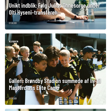
Unikt indblik: Følg Julius Ohnesorge under
Olti Hyseni-transferen
07.08.2026
KLUBBEN
Galleri: Brøndby Stadion summede af liv til
Masterclass Elite Camp
07.08.2026