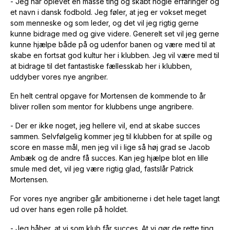
- Jeg har oplevet en masse ting og skabt nogle erfaringer og
et navn i dansk fodbold. Jeg føler, at jeg er vokset meget
som menneske og som leder, og det vil jeg rigtig gerne
kunne bidrage med og give videre. Generelt set vil jeg gerne
kunne hjælpe både på og udenfor banen og være med til at
skabe en fortsat god kultur her i klubben. Jeg vil være med til
at bidrage til det fantastiske fællesskab her i klubben,
uddyber vores nye angriber.
En helt central opgave for Mortensen de kommende to år
bliver rollen som mentor for klubbens unge angribere.
- Der er ikke noget, jeg hellere vil, end at skabe succes
sammen. Selvfølgelig kommer jeg til klubben for at spille og
score en masse mål, men jeg vil i lige så høj grad se Jacob
Ambæk og de andre få succes. Kan jeg hjælpe blot en lille
smule med det, vil jeg være rigtig glad, fastslår Patrick
Mortensen.
For vores nye angriber går ambitionerne i det hele taget langt
ud over hans egen rolle på holdet.
- Jeg håber, at vi som klub får succes. At vi gør de rette ting,