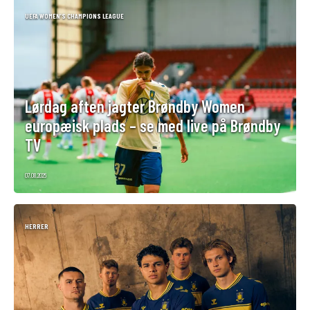
UEFA WOMEN’S CHAMPIONS LEAGUE
Lørdag aften jagter Brøndby Women
europæisk plads – se med live på Brøndby
TV
07.08.2026
HERRER