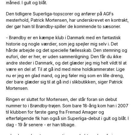
måned. I gult og blåt.
Den tidligere Superliga-topscorer og anfører på AGFs
mesterhold, Patrick Mortensen, har underskrevet en kontrakt,
der gør ham til Brøndby-spiller de kommende to sæsoner.
- Brøndby er en kæmpe klub i Danmark med en fantastisk
historie og nogle værdier, som jeg spejler mig selv i. Det
hårde arbejde og det specielle fællesskab. Den stemning og
eufori, der er her, er uden sammenligning. Den får du ikke
andre steder i Danmark, og det glæder jeg mig helt vildt til at
være en del af. Til at gå ind med mine holdkammerater. Lige
nu er jeg en glad mand, og jeg føler mig som en lille dreng,
der bare glæder sig til at gå ind i slikbutikken, siger Patrick
Mortensen.
Ringen er sluttet for Mortensen, der står foran sin debut
nummer to i Brøndby-trøjen. Som bare 18-årig kom han i 2007
til klubben for første gang fra Fremad Amager og
efterfølgende fik han også sin Superliga-debut i gult og blåt. I
dag - 19 år senere - er han tilbage.