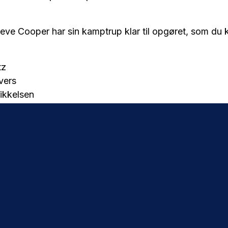
eve Cooper har sin kamptrup klar til opgøret, som du 
tz
vers
ikkelsen
adsen
ritsen
ys
ahirovic
ss
gaard
da
 Sow