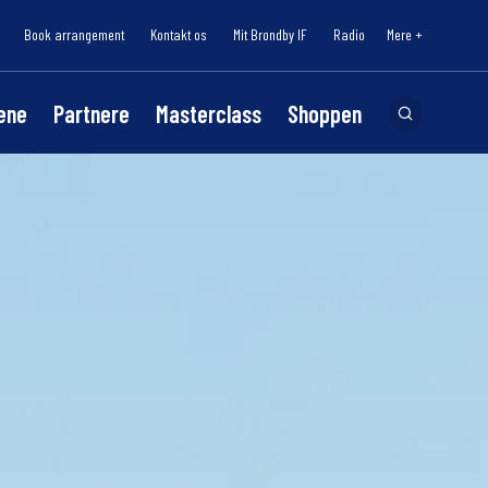
Book arrangement
Kontakt os
Mit Brøndby IF
Radio
Mere +
lene
Partnere
Masterclass
Shoppen