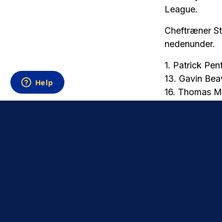
League.
Cheftræner St
nedenunder.
1. Patrick Pen
13. Gavin Bea
16. Thomas M
2. Oliver Vill
4. Luis Binks
5. Rasmus Lau
7. Nicolai Vall
8. Benjamin T
10. Daniel Wa
11. Filip Bund
19. Sho Fuku
22. Ousmane