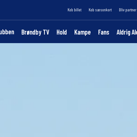
Køb billet
Køb sæsonkort
Bliv partner
lubben
Brøndby TV
Hold
Kampe
Fans
Aldrig A