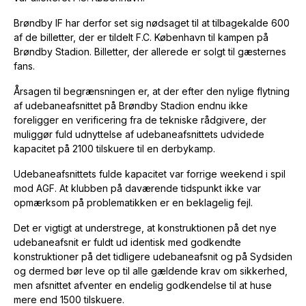
Brøndby IF har derfor set sig nødsaget til at tilbagekalde 600
af de billetter, der er tildelt F.C. København til kampen på
Brøndby Stadion. Billetter, der allerede er solgt til gæsternes
fans.
Årsagen til begrænsningen er, at der efter den nylige flytning
af udebaneafsnittet på Brøndby Stadion endnu ikke
foreligger en verificering fra de tekniske rådgivere, der
muliggør fuld udnyttelse af udebaneafsnittets udvidede
kapacitet på 2100 tilskuere til en derbykamp.
Udebaneafsnittets fulde kapacitet var forrige weekend i spil
mod AGF. At klubben på daværende tidspunkt ikke var
opmærksom på problematikken er en beklagelig fejl.
Det er vigtigt at understrege, at konstruktionen på det nye
udebaneafsnit er fuldt ud identisk med godkendte
konstruktioner på det tidligere udebaneafsnit og på Sydsiden
og dermed bør leve op til alle gældende krav om sikkerhed,
men afsnittet afventer en endelig godkendelse til at huse
mere end 1500 tilskuere.