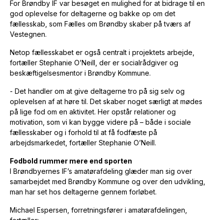
For Brøndby IF var besøget en mulighed for at bidrage til en
god oplevelse for deltagerne og bakke op om det
fællesskab, som Fælles om Brøndby skaber på tværs af
Vestegnen.
Netop fællesskabet er også centralt i projektets arbejde,
fortæller Stephanie O’Neill, der er socialrådgiver og
beskæftigelsesmentor i Brøndby Kommune.
- Det handler om at give deltagerne tro på sig selv og
oplevelsen af at høre til. Det skaber noget særligt at mødes
på lige fod om en aktivitet. Her opstår relationer og
motivation, som vi kan bygge videre på – både i sociale
fællesskaber og i forhold til at få fodfæste på
arbejdsmarkedet, fortæller Stephanie O’Neill.
Fodbold rummer mere end sporten
I Brøndbyernes IF’s amatørafdeling glæder man sig over
samarbejdet med Brøndby Kommune og over den udvikling,
man har set hos deltagerne gennem forløbet.
Michael Espersen, forretningsfører i amatørafdelingen,