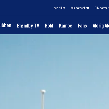
Køb billet
Køb sæsonkort
Bliv partner
lubben
Brøndby TV
Hold
Kampe
Fans
Aldrig A