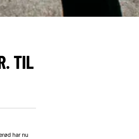
. TIL
erød har nu