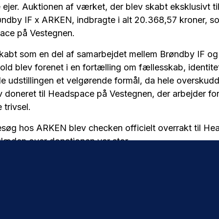
 ejer. Auktionen af værket, der blev skabt eksklusivt til
dby IF x ARKEN, indbragte i alt 20.368,57 kroner, s
pace på Vestegnen.
kabt som en del af samarbejdet mellem Brøndby IF o
ld blev forenet i en fortælling om fællesskab, identite
e udstillingen et velgørende formål, da hele overskudd
v doneret til Headspace på Vestegnen, der arbejder for
trivsel.
besøg hos ARKEN blev checken officielt overrakt til H
læden over donationen var stor.
 glade for, at auktionen har resulteret i et så flot beløb
 Det er et stærkt eksempel på, hvordan kunst, sport 
 hånd og gøre en reel forskel for unge mennesker. At F
 valgt netop Headspace som modtager, glæder os eks
rede har et stærkt og værdifuldt samarbejde med dem o