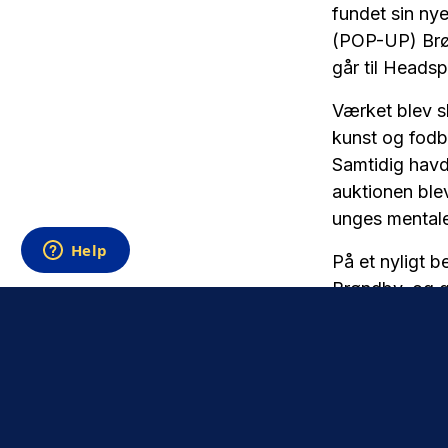
fundet sin nye
(POP-UP) Brøn
går til Heads
Værket blev s
kunst og fodbo
Samtidig havd
auktionen ble
unges mentale 
På et nyligt 
Brøndby, og g
- Vi er utrolig
på Vestegnen.
kan gå hånd i
Næblerød har
fordi vi alle