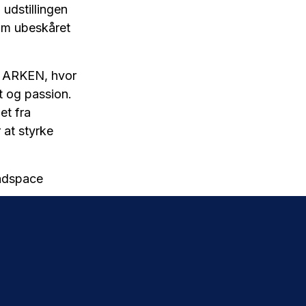
 udstillingen
om ubeskåret
g ARKEN, hvor
t og passion.
et fra
 at styrke
eadspace
 til Headspace
og fællesskab
rederik
tra meget,
mkring unges