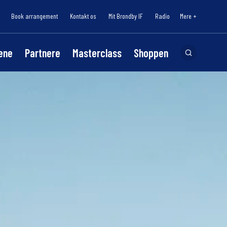
Book arrangement
Kontakt os
Mit Brøndby IF
Radio
Mere +
lene
Partnere
Masterclass
Shoppen