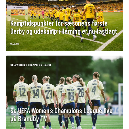
Kamptidspunkter for sæsonens første
Derby og udekamp i Herning er nu fastlagt
05.08.2026
UEFA WOMEN’S CHAMPIONS LEAGUE
Se UEFA Women’s Champions League live
på Brøndby TV