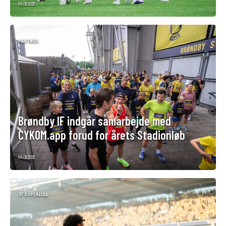
04.08.2026
PARTNER
Brøndby IF indgår samarbejde med
CYKOM.app forud for årets Stadionløb
04.08.2026
3F SUPERLIGA