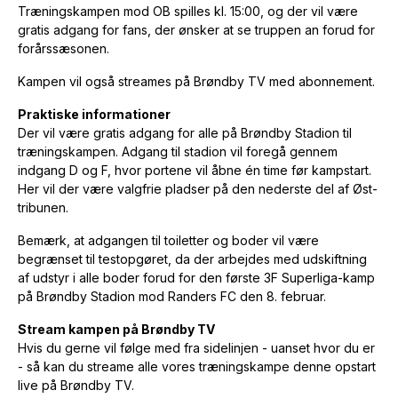
Træningskampen mod OB spilles kl. 15:00, og der vil være
gratis adgang for fans, der ønsker at se truppen an forud for
forårssæsonen.
Kampen vil også streames på Brøndby TV med abonnement.
Praktiske informationer
Der vil være gratis adgang for alle på Brøndby Stadion til
træningskampen. Adgang til stadion vil foregå gennem
indgang D og F, hvor portene vil åbne én time før kampstart.
Her vil der være valgfrie pladser på den nederste del af Øst-
tribunen.
Bemærk, at adgangen til toiletter og boder vil være
begrænset til testopgøret, da der arbejdes med udskiftning
af udstyr i alle boder forud for den første 3F Superliga-kamp
på Brøndby Stadion mod Randers FC den 8. februar.
Stream kampen på Brøndby TV
Hvis du gerne vil følge med fra sidelinjen - uanset hvor du er
- så kan du streame alle vores træningskampe denne opstart
live på Brøndby TV.