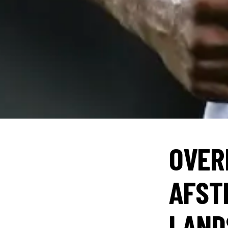
OVER
AFST
LAND