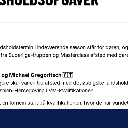
ndsholdstermin i indeværende sæson står for døren, og 
e fra Superliga-truppen og Masterclass afsted med der
z og Michael Gregoritsch 🇦🇹
igere skal vanen tro afsted med det østrigske landsho
nien-Hercegovina i VM-kvalifikationen.
t en fornem start på kvalifikationen, hvor de har vund
pe og indtager en andenplads i Gruppe H.
irovic 🇧🇦