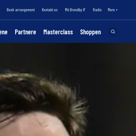
Book arrangement
Kontakt os
Mit Brøndby IF
Radio
Mere +
lene
Partnere
Masterclass
Shoppen