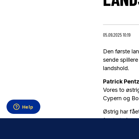
05.09.2025 10:19
Den første la
sende spiller
landshold.
Patrick Pent
Vores to østr
Cypern og Bos
Østrig har fåe
første to kam
Benjamin Tah