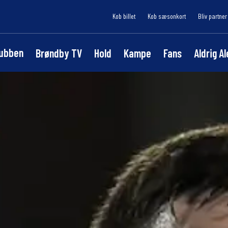
Køb billet
Køb sæsonkort
Bliv partner
lubben
Brøndby TV
Hold
Kampe
Fans
Aldrig A