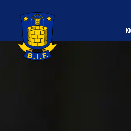
K
Logo