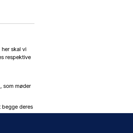
her skal vi
es respektive
ld, som møder
et begge deres