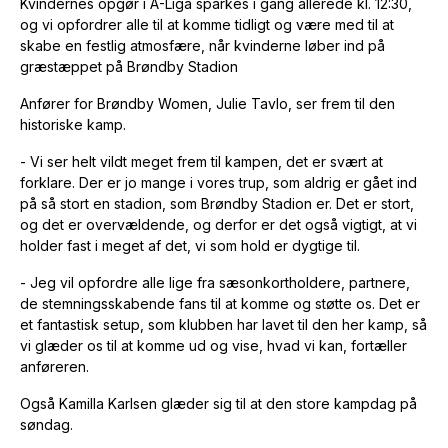
Kvindernes opgør i A-Liga sparkes i gang allerede kl. 12:30,
og vi opfordrer alle til at komme tidligt og være med til at
skabe en festlig atmosfære, når kvinderne løber ind på
græstæppet på Brøndby Stadion
Anfører for Brøndby Women, Julie Tavlo, ser frem til den
historiske kamp.
- Vi ser helt vildt meget frem til kampen, det er svært at
forklare. Der er jo mange i vores trup, som aldrig er gået ind
på så stort en stadion, som Brøndby Stadion er. Det er stort,
og det er overvældende, og derfor er det også vigtigt, at vi
holder fast i meget af det, vi som hold er dygtige til.
- Jeg vil opfordre alle lige fra sæsonkortholdere, partnere,
de stemningsskabende fans til at komme og støtte os. Det er
et fantastisk setup, som klubben har lavet til den her kamp, så
vi glæder os til at komme ud og vise, hvad vi kan, fortæller
anføreren.
Også Kamilla Karlsen glæder sig til at den store kampdag på
søndag.