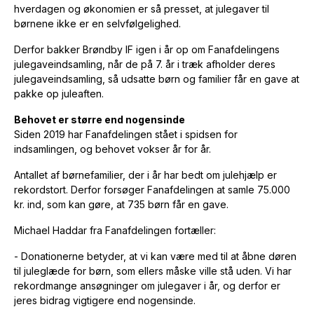
hverdagen og økonomien er så presset, at julegaver til
børnene ikke er en selvfølgelighed.
Derfor bakker Brøndby IF igen i år op om Fanafdelingens
julegaveindsamling, når de på 7. år i træk afholder deres
julegaveindsamling, så udsatte børn og familier får en gave at
pakke op juleaften.
Behovet er større end nogensinde
Siden 2019 har Fanafdelingen stået i spidsen for
indsamlingen, og behovet vokser år for år.
Antallet af børnefamilier, der i år har bedt om julehjælp er
rekordstort. Derfor forsøger Fanafdelingen at samle 75.000
kr. ind, som kan gøre, at 735 børn får en gave.
Michael Haddar fra Fanafdelingen fortæller:
- Donationerne betyder, at vi kan være med til at åbne døren
til juleglæde for børn, som ellers måske ville stå uden. Vi har
rekordmange ansøgninger om julegaver i år, og derfor er
jeres bidrag vigtigere end nogensinde.