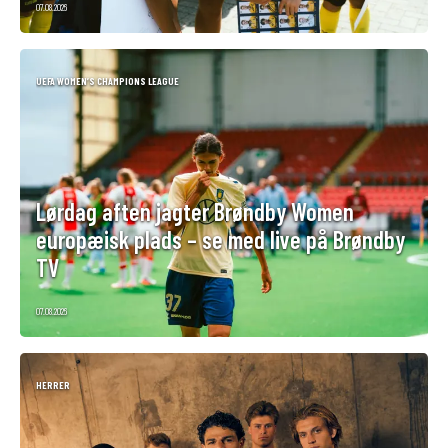
07.08.2026
UEFA WOMEN’S CHAMPIONS LEAGUE
Lørdag aften jagter Brøndby Women
europæisk plads – se med live på Brøndby
TV
07.08.2026
HERRER