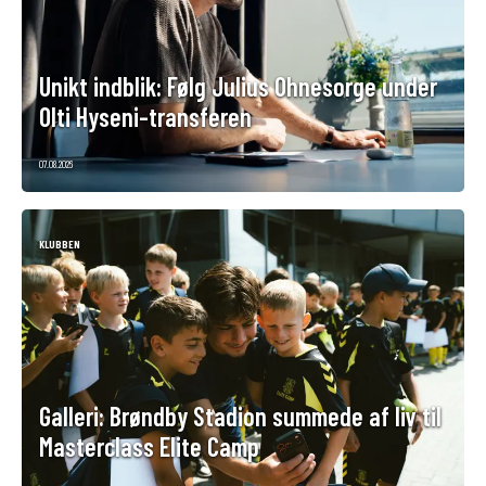
Unikt indblik: Følg Julius Ohnesorge under
Olti Hyseni-transferen
07.08.2026
KLUBBEN
Galleri: Brøndby Stadion summede af liv til
Masterclass Elite Camp