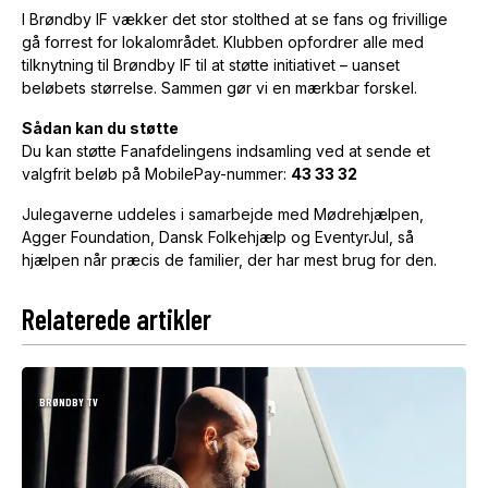
I Brøndby IF vækker det stor stolthed at se fans og frivillige
gå forrest for lokalområdet. Klubben opfordrer alle med
tilknytning til Brøndby IF til at støtte initiativet – uanset
beløbets størrelse. Sammen gør vi en mærkbar forskel.
Sådan kan du støtte
Du kan støtte Fanafdelingens indsamling ved at sende et
valgfrit beløb på MobilePay-nummer:
43 33 32
Julegaverne uddeles i samarbejde med Mødrehjælpen,
Agger Foundation, Dansk Folkehjælp og EventyrJul, så
hjælpen når præcis de familier, der har mest brug for den.
Relaterede artikler
BRØNDBY TV