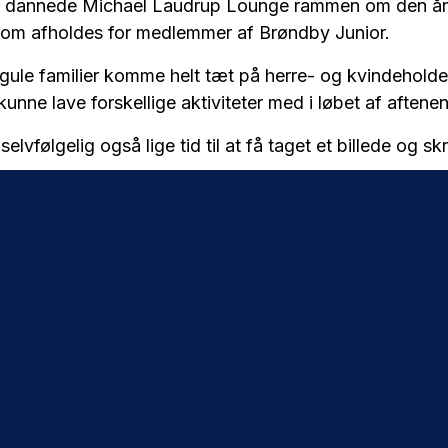
n dannede Michael Laudrup Lounge rammen om den år
 som afholdes for medlemmer af Brøndby Junior.
gule familier komme helt tæt på herre- og kvindeholdet
nne lave forskellige aktiviteter med i løbet af aftenen
elvfølgelig også lige tid til at få taget et billede og sk
 fra aftenen nedenfor.