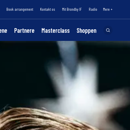
Book arrangement
Kontakt os
Mit Brøndby IF
Radio
Mere +
lene
Partnere
Masterclass
Shoppen