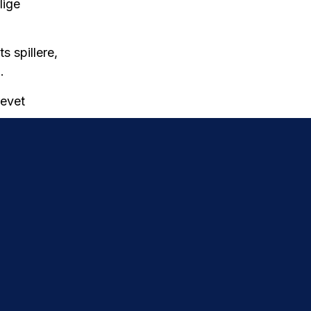
lige
s spillere,
.
revet