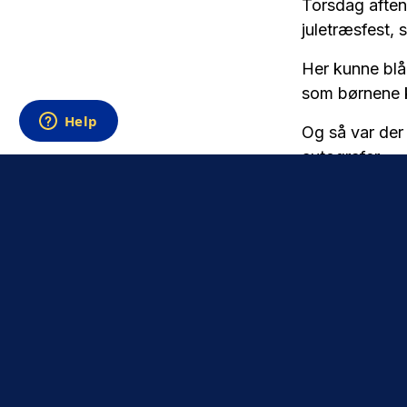
Torsdag afte
juletræsfest,
Her kunne blå
som børnene ku
Og så var der s
autografer.
Se et galleri