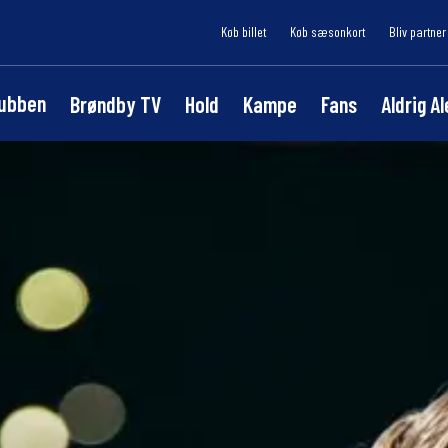
Køb billet
Køb sæsonkort
Bliv partner
lubben
Brøndby TV
Hold
Kampe
Fans
Aldrig A