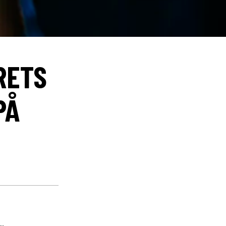
RETS
PÅ