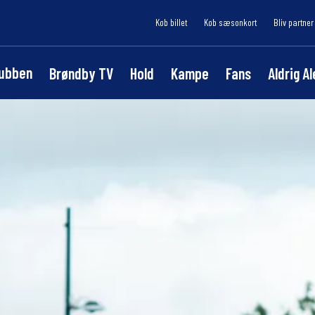
Køb billet
Køb sæsonkort
Bliv partner
lubben
Brøndby TV
Hold
Kampe
Fans
Aldrig A