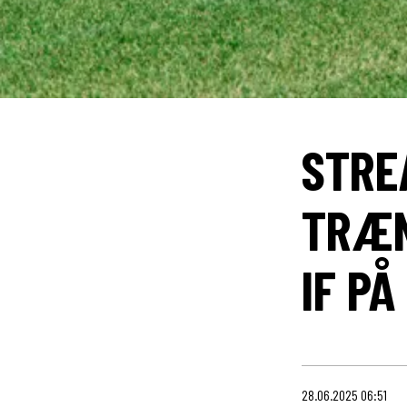
STRE
TRÆN
IF P
28.06.2025 06:51