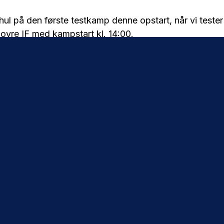
 hul på den første testkamp denne opstart, når vi teste
vre IF med kampstart kl. 14:00.
erer Hvidovre IF deres
100-års jubilæum
, når vi i e
ntilation Arena i en kamp, som også kan streames på
r. for en billet til kampen.
rtopstillingen offentliggøres en time før kampstart.
opstartens kampe på Brøndby TV
te indtryk af nye spillere, taktiske justeringer eller b
lt og blåt, så er Brøndby TV klar med livestreams fra al
l hele opstarten for kun 49 kr.
ort? Så har du allerede adgang og behøver ikke købe