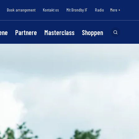
Book arrangement
Kontakt os
Mit Brøndby IF
Radio
Mere +
lene
Partnere
Masterclass
Shoppen