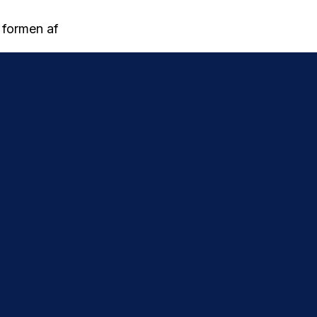
r formen af
ftermiddag
 Brøndby TV.
are gensyn med
le fire
.