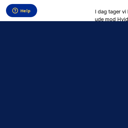
I dag tager vi
ude mod Hvido
Samtidig mark
gæster Pro Ve
Det koster 50 k
Truppen og sta
Stream alle 
Om det er førs
fodbolden i gu
kampe.
Køb adgang ti
Har du sæsonk