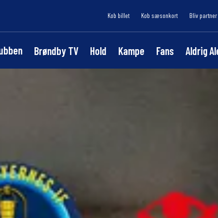
Køb billet
Køb sæsonkort
Bliv partner
lubben
Brøndby TV
Hold
Kampe
Fans
Aldrig A