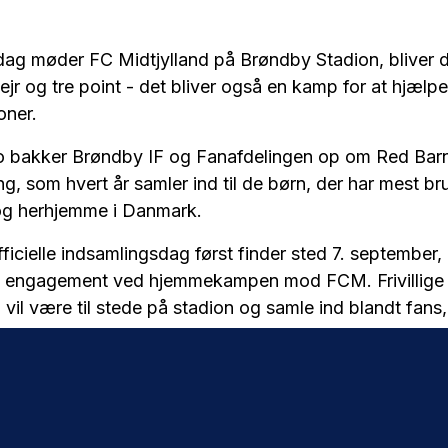
dag møder FC Midtjylland på Brøndby Stadion, bliver d
r og tre point - det bliver også en kamp for at hjælpe
oner.
ro bakker Brøndby IF og Fanafdelingen op om Red Bar
g, som hvert år samler ind til de børn, der har mest br
 og herhjemme i Danmark.
icielle indsamlingsdag først finder sted 7. september,
s engagement ved hjemmekampen mod FCM. Frivillige 
vil være til stede på stadion og samle ind blandt fans,
y-familien vil være med til at bidrage.
ndsamlingen vigtig?
ejder blandt andet for, at alle børn i Danmark får muli
 uanset familiens situation. Indsamlingen hjælper dels