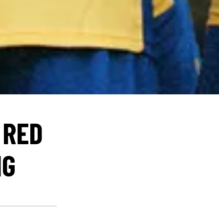
 RED
NG