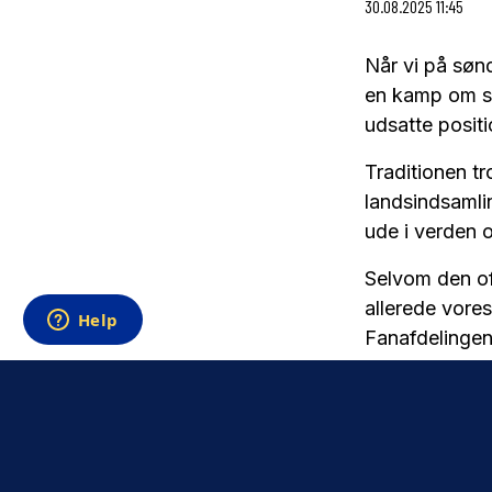
30.08.2025 11:45
Når vi på søn
en kamp om sej
udsatte positi
Traditionen t
landsindsamlin
ude i verden
Selvom den off
allerede vore
Fanafdelingen 
at hele Brøndb
Hvorfor er i
Red Barnet arb
god opvækst –