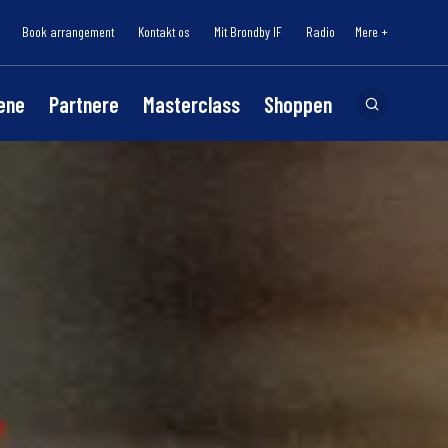
Book arrangement
Kontakt os
Mit Brøndby IF
Radio
Mere +
lene
Partnere
Masterclass
Shoppen