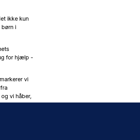
et ikke kun
 børn i
nets
ug for hjælp -
 markerer vi
fra
 og vi håber,
ghed for en
 børn i