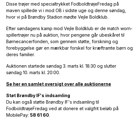
Disse trøjer med specialtrykket FodboldtrøjeFredag på
maven spillede vi i mod OB i sidste uge og denne søndag,
hvor vi på Brøndby Stadion mødte Vejle Boldklub.
Efter søndagens kamp mod Vejle Boldklub er de match worn-
spillertrøjer nu på auktion, hvor pengene går ubeskåret til
Børnecancerfonden, som gennem støtte, forskning og
forebyggelse gør en mærkbar forskel for kræftramte børn og
deres familier.
Auktionen startede søndag 3. marts kl. 18:30 og slutter
søndag 10. marts kl. 20:00.
Se her en samlet oversigt over alle auktionerne
Støt Brøndby IF's indsamling
Du kan også støtte Brøndby IF's indsamling til
FodboldtrøjeFredag ved at donere et valgfrit beløb på
MobilePay:
58 61 60
.