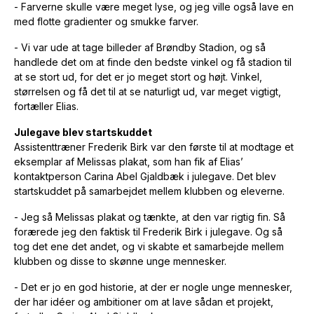
- Farverne skulle være meget lyse, og jeg ville også lave en
med flotte gradienter og smukke farver.
- Vi var ude at tage billeder af Brøndby Stadion, og så
handlede det om at finde den bedste vinkel og få stadion til
at se stort ud, for det er jo meget stort og højt. Vinkel,
størrelsen og få det til at se naturligt ud, var meget vigtigt,
fortæller Elias.
Julegave blev startskuddet
Assistenttræner Frederik Birk var den første til at modtage et
eksemplar af Melissas plakat, som han fik af Elias’
kontaktperson Carina Abel Gjaldbæk i julegave. Det blev
startskuddet på samarbejdet mellem klubben og eleverne.
- Jeg så Melissas plakat og tænkte, at den var rigtig fin. Så
forærede jeg den faktisk til Frederik Birk i julegave. Og så
tog det ene det andet, og vi skabte et samarbejde mellem
klubben og disse to skønne unge mennesker.
- Det er jo en god historie, at der er nogle unge mennesker,
der har idéer og ambitioner om at lave sådan et projekt,