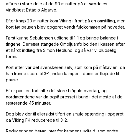
affære i store dele af de 90 minutter på et særdeles
vindblæst Estádio Algarve.
Efter knap 20 minutter kom Viking i front på en omstilling, men
kort før pausen blev opgøret vendt fuldkommen på hovedet.
Først kunne Sebulonsen udligne til 1-1 og bringe balance i
tingene. Dernæst stangede Omoijuanfo bolden i kassen efter
et hårdt indlæg fra Simon Hedlund, og så var vi pludselig
foran.
Kort efter var det svenskeren selv, som kom på måltavlen, da
han kunne score til 3-1, inden kampens dommer fløjtede til
pause.
Efter pausen fortsatte det store blågule overtag, og
nordmændene var da også presset i bund i det meste af de
resterende 45 minutter.
Dog blev der til allersidst tilført en smule spænding i opgøret,
da Viking FK reducerede til 3-2.
Reduceringen betød intet for kampens udfald, som endte