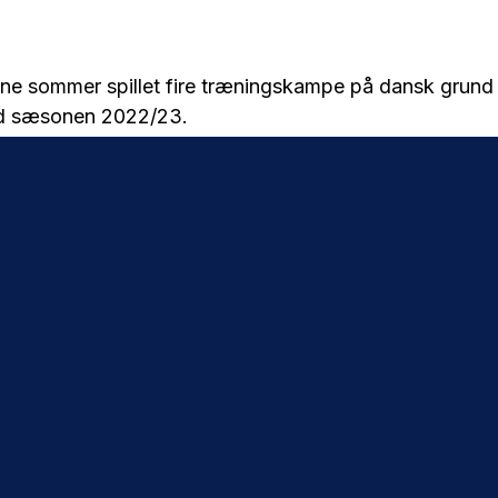
nne sommer spillet fire træningskampe på dansk grund
d sæsonen 2022/23.
e mod Hvidovre IF 25. juni, AGF 2. juli, Lyngby BK 5. 
i.
r alle spillet på bane 3, der er en af de to træningsban
 og bane 2. Det betyder også, at det desværre ikke er 
 til kampene. Det er vi selvfølgelig kede af, men bygge
dig i gang, og det er af sikkerhedsmæssige grunde ikke
ggepladsen.
 bane to og tre er der også lukket for, da den skal br
ling.
er ikke, at der ikke er mulighed for at se kampene live