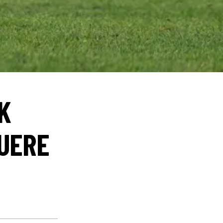
K
KUERE