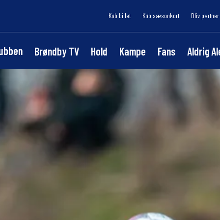
Køb billet
Køb sæsonkort
Bliv partner
lubben
Brøndby TV
Hold
Kampe
Fans
Aldrig A