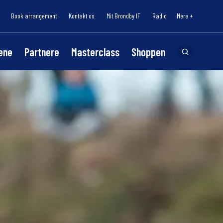
Book arrangement
Kontakt os
Mit Brøndby IF
Radio
Mere +
lene
Partnere
Masterclass
Shoppen