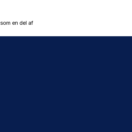
 som en del af
juli og Fremad
er, der ligger
muligt at
riet af det nye
 tilladt at
uges af
. De bliver