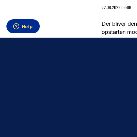
22.06.2022 06:09
Der bliver de
opstarten mo
Det er kampen
Amager 10. jul
De kampe blive
ved klubhuset
have tilskuere
klubhus er sta
færdes på by
Færden mellem
sportslig afde
Men, det betyd