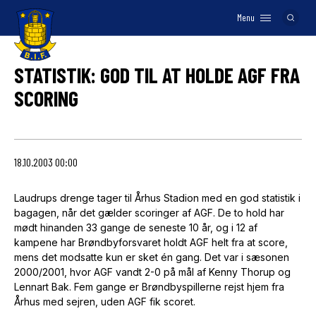
Menu
Logo
STATISTIK: GOD TIL AT HOLDE AGF FRA
SCORING
18.10.2003 00:00
Laudrups drenge tager til Århus Stadion med en god statistik i
bagagen, når det gælder scoringer af AGF. De to hold har
mødt hinanden 33 gange de seneste 10 år, og i 12 af
kampene har Brøndbyforsvaret holdt AGF helt fra at score,
mens det modsatte kun er sket én gang. Det var i sæsonen
2000/2001, hvor AGF vandt 2-0 på mål af Kenny Thorup og
Lennart Bak. Fem gange er Brøndbyspillerne rejst hjem fra
Århus med sejren, uden AGF fik scoret.