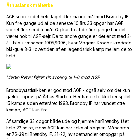
Århusiansk måltørke
AGF scorer i det hele taget ikke mange mål mod Brøndby IF.
Kun fire gange ud af de seneste 10 års 33 opgør har AGF
scoret flere end to mål. Og kun to af de fire gange har det
været nok til AGF-sejr. De to andre gange er det endt med 3-
3 - bl.a. i sæsonen 1995/1996, hvor Mogens Krogh sikredede
blå-gule 3-3 i overtiden af en legendarisk kamp mellem de to
hold.
Martin Retov fejrer sin scoring til 1-0 mod AGF
Brøndbystatistikken er god mod AGF - også selv om det kun
gælder opgør på Århus Stadion. Her har de to klubber spillet
15 kampe siden efteråret 1993. Brøndby IF har vundet otte
kampe, AGF kun fire.
Af samtlige 33 opgør både ude og hjemme harBrøndby fået
hele 22 sejre, mens AGF kun har seks af slagsen. Målscoren
er 75-39 til Brøndby IF. 31-22, hvisdethandler omopgør på