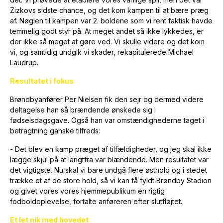
Zizkovs sidste chance, og det kom kampen til at bære præg
af. Nøglen til kampen var 2. boldene som vi rent faktisk havde
temmelig godt styr på. At meget andet så ikke lykkedes, er
der ikke så meget at gøre ved. Vi skulle videre og det kom
vi, og samtidig undgik vi skader, rekapitulerede Michael
Laudrup.
Resultatet i fokus
Brøndbyanfører Per Nielsen fik den sejr og dermed videre
deltagelse han så brændende ønskede sig i
fødselsdagsgave. Også han var omstændighederne taget i
betragtning ganske tilfreds:
- Det blev en kamp præget af tilfældigheder, og jeg skal ikke
lægge skjul på at langtfra var blændende. Men resultatet var
det vigtigste. Nu skal vi bare undgå flere østhold og i stedet
trække et af de store hold, så vi kan få fyldt Brøndby Stadion
og givet vores vores hjemmepublikum en rigtig
fodboldoplevelse, fortalte anføreren efter slutfløjtet.
Et let nik med hovedet