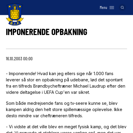
Menu
Logo
IMPONERENDE OPBAKNING
16.10.2003 00:00
- Imponerende! Hvad kan jeg ellers sige når 1.000 fans
leverer så stor en opbakning på udebane, lød det spontant
fra en tilfreds Brøndbycheftræner Michael Laudrup efter den
videre deltagelse i UEFA Cup'en var sikret.
Som både medrejsende fans og tv-seere kunne se, blev
kampen aldrig den helt store spillemæssige oplevelse. Ikke
desto mindre var cheftræneren tilfreds.
- Vi vidste at det ville blev en meget fysisk kamp, og det blev
det. Vi prøvede at etablere vores vanlige spil, men det var