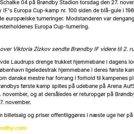
Schalke 04 på Brøndby Stadion torsdag den 27. nov
y IF's Europa Cup-kamp nr. 100 siden de blå-gule i 19
 de europæiske turneringer. Modstanderen var denga
sterholdenes Europa Cup-turnering.
over Viktoria Zizkov sendte Brøndby IF videre til 2. 
avde Laudrups drenge trukket hjemmebane i dagens lo
øbenhavn ligeledestrak hjemmebane i deres første k
om danske mestre har forrang i forhold til kampenes pl
 Brøndbys første kamp spilles på udebane på Arena Auf
. november, og at dersåledes er returopgør på Brøndb
7. november.
m billetsalg og priser offentliggøres i næste uge her p
rondby.com