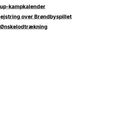
Cup-kampkalender
ejstring over Brøndbyspillet
 Ønskelodtrækning