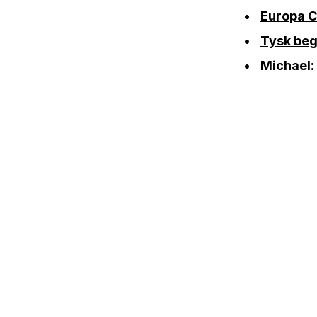
Europa 
Tysk beg
Michael: