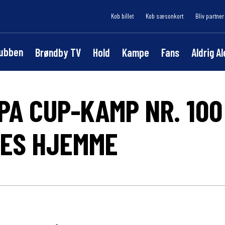
Køb billet
Køb sæsonkort
Bliv partner
lubben
Brøndby TV
Hold
Kampe
Fans
Aldrig A
PA CUP-KAMP NR. 100
LES HJEMME