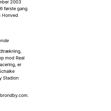
ember 2003
86 første gang
ng Honved
runde
dtrækning,
amp mod Real
acering, er
Schalke
y Stadion
å brondby.com.