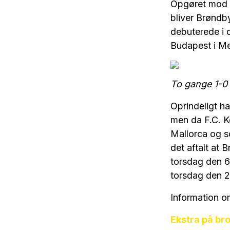
Opgøret mod 
bliver Brøndb
debuterede i
Budapest i Me
To gange 1-0 
Oprindeligt h
men da F.C. K
Mallorca og s
det aftalt at
torsdag den 6
torsdag den 2
Information o
Ekstra på b