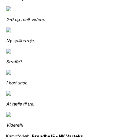
2-0 og reelt videre.
Ny spillertrøje.
Straffe?
I kort snor.
At tælle til tre.
Videre!!!
Kampforløb:
Brøndby IF - NK Varteks