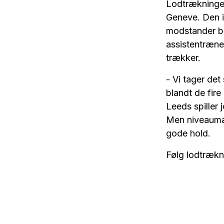
Lodtrækningen
Geneve. Den i
modstander bl
assistentræne
trækker.
- Vi tager de
blandt de fire
Leeds spiller 
Men niveaumæss
gode hold.
Følg lodtræk