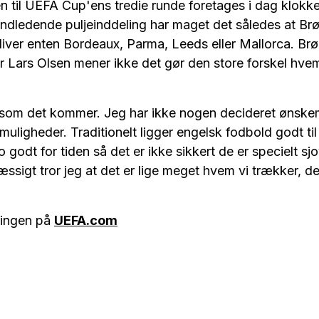
 til UEFA Cup'ens tredie runde foretages i dag klokke
ndledende puljeinddeling har maget det således at Br
iver enten Bordeaux, Parma, Leeds eller Mallorca. Br
r Lars Olsen mener ikke det gør den store forskel hv
t som det kommer. Jeg har ikke nogen decideret ønsk
 muligheder. Traditionelt ligger engelsk fodbold godt ti
jo godt for tiden så det er ikke sikkert de er specielt s
igt tror jeg at det er lige meget hvem vi trækker, det 
ningen på
UEFA.com