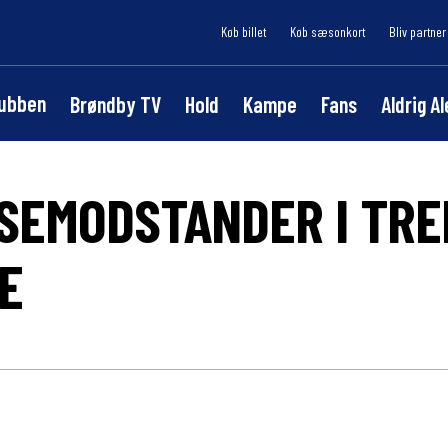
Køb billet
Køb sæsonkort
Bliv partner
lubben
Brøndby TV
Hold
Kampe
Fans
Aldrig A
SEMODSTANDER I TRE
E