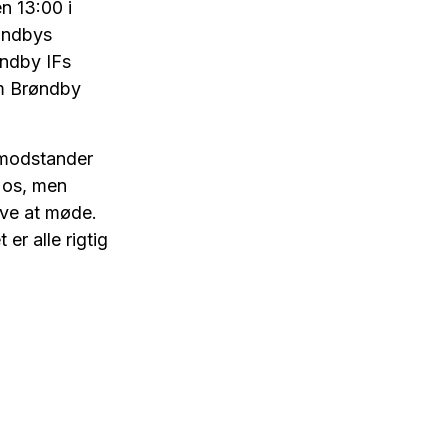
n 13:00 i
øndbys
øndby IFs
em Brøndby
emodstander
l os, men
jove at møde.
er alle rigtig