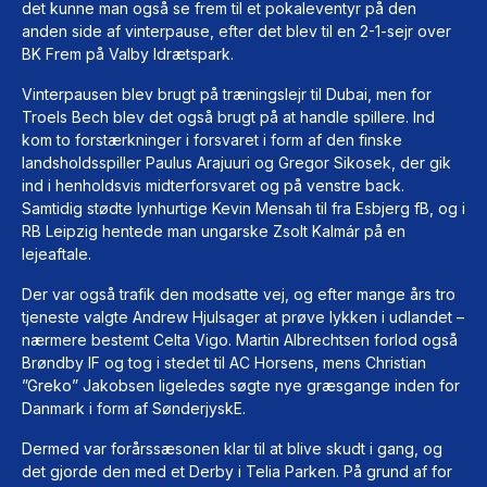
det kunne man også se frem til et pokaleventyr på den
anden side af vinterpause, efter det blev til en 2-1-sejr over
BK Frem på Valby Idrætspark.
Vinterpausen blev brugt på træningslejr til Dubai, men for
Troels Bech blev det også brugt på at handle spillere. Ind
kom to forstærkninger i forsvaret i form af den finske
landsholdsspiller Paulus Arajuuri og Gregor Sikosek, der gik
ind i henholdsvis midterforsvaret og på venstre back.
Samtidig stødte lynhurtige Kevin Mensah til fra Esbjerg fB, og i
RB Leipzig hentede man ungarske Zsolt Kalmár på en
lejeaftale.
Der var også trafik den modsatte vej, og efter mange års tro
tjeneste valgte Andrew Hjulsager at prøve lykken i udlandet –
nærmere bestemt Celta Vigo. Martin Albrechtsen forlod også
Brøndby IF og tog i stedet til AC Horsens, mens Christian
”Greko” Jakobsen ligeledes søgte nye græsgange inden for
Danmark i form af SønderjyskE.
Dermed var forårssæsonen klar til at blive skudt i gang, og
det gjorde den med et Derby i Telia Parken. På grund af for