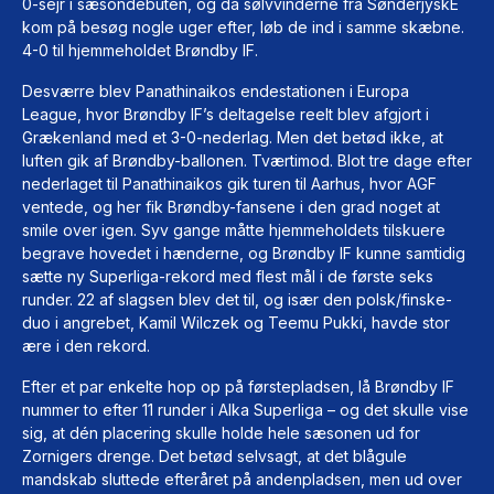
0-sejr i sæsondebuten, og da sølvvinderne fra SønderjyskE
kom på besøg nogle uger efter, løb de ind i samme skæbne.
4-0 til hjemmeholdet Brøndby IF.
Desværre blev Panathinaikos endestationen i Europa
League, hvor Brøndby IF’s deltagelse reelt blev afgjort i
Grækenland med et 3-0-nederlag. Men det betød ikke, at
luften gik af Brøndby-ballonen. Tværtimod. Blot tre dage efter
nederlaget til Panathinaikos gik turen til Aarhus, hvor AGF
ventede, og her fik Brøndby-fansene i den grad noget at
smile over igen. Syv gange måtte hjemmeholdets tilskuere
begrave hovedet i hænderne, og Brøndby IF kunne samtidig
sætte ny Superliga-rekord med flest mål i de første seks
runder. 22 af slagsen blev det til, og især den polsk/finske-
duo i angrebet, Kamil Wilczek og Teemu Pukki, havde stor
ære i den rekord.
Efter et par enkelte hop op på førstepladsen, lå Brøndby IF
nummer to efter 11 runder i Alka Superliga – og det skulle vise
sig, at dén placering skulle holde hele sæsonen ud for
Zornigers drenge. Det betød selvsagt, at det blågule
mandskab sluttede efteråret på andenpladsen, men ud over