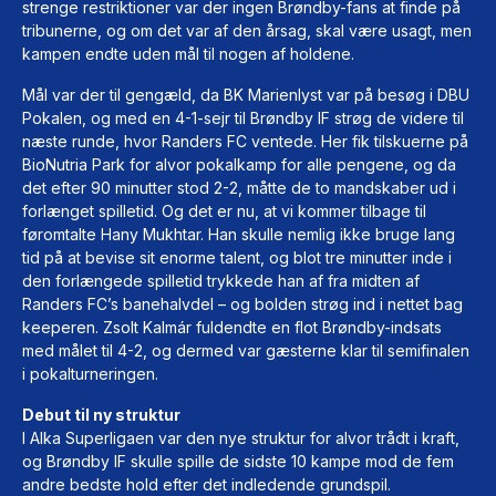
strenge restriktioner var der ingen Brøndby-fans at finde på
tribunerne, og om det var af den årsag, skal være usagt, men
kampen endte uden mål til nogen af holdene.
Mål var der til gengæld, da BK Marienlyst var på besøg i DBU
Pokalen, og med en 4-1-sejr til Brøndby IF strøg de videre til
næste runde, hvor Randers FC ventede. Her fik tilskuerne på
BioNutria Park for alvor pokalkamp for alle pengene, og da
det efter 90 minutter stod 2-2, måtte de to mandskaber ud i
forlænget spilletid. Og det er nu, at vi kommer tilbage til
føromtalte Hany Mukhtar. Han skulle nemlig ikke bruge lang
tid på at bevise sit enorme talent, og blot tre minutter inde i
den forlængede spilletid trykkede han af fra midten af
Randers FC’s banehalvdel – og bolden strøg ind i nettet bag
keeperen. Zsolt Kalmár fuldendte en flot Brøndby-indsats
med målet til 4-2, og dermed var gæsterne klar til semifinalen
i pokalturneringen.
Debut til ny struktur
I Alka Superligaen var den nye struktur for alvor trådt i kraft,
og Brøndby IF skulle spille de sidste 10 kampe mod de fem
andre bedste hold efter det indledende grundspil.