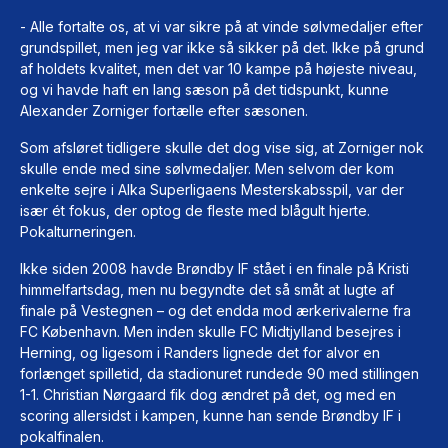
- Alle fortalte os, at vi var sikre på at vinde sølvmedaljer efter
grundspillet, men jeg var ikke så sikker på det. Ikke på grund
af holdets kvalitet, men det var 10 kampe på højeste niveau,
og vi havde haft en lang sæson på det tidspunkt, kunne
Alexander Zorniger fortælle efter sæsonen.
Som afsløret tidligere skulle det dog vise sig, at Zorniger nok
skulle ende med sine sølvmedaljer. Men selvom der kom
enkelte sejre i Alka Superligaens Mesterskabsspil, var der
især ét fokus, der optog de fleste med blågult hjerte.
Pokalturneringen.
Ikke siden 2008 havde Brøndby IF stået i en finale på Kristi
himmelfartsdag, men nu begyndte det så småt at lugte af
finale på Vestegnen – og det endda mod ærkerivalerne fra
FC København. Men inden skulle FC Midtjylland besejres i
Herning, og ligesom i Randers lignede det for alvor en
forlænget spilletid, da stadionuret rundede 90 med stillingen
1-1. Christian Nørgaard fik dog ændret på det, og med en
scoring allersidst i kampen, kunne han sende Brøndby IF i
pokalfinalen.