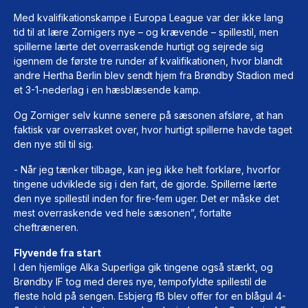
Med kvalifikationskampe i Europa League var der ikke lang
tid til at lære Zornigers nye – og krævende – spillestil, men
spillerne lærte det overraskende hurtigt og sejrede sig
igennem de første tre runder af kvalifikationen, hvor blandt
andre Hertha Berlin blev sendt hjem fra Brøndby Stadion med
et 3-1-nederlag i en hæsblæsende kamp.
Og Zorniger selv kunne senere på sæsonen afsløre, at han
faktisk var overrasket over, hvor hurtigt spillerne havde taget
den nye stil til sig.
- Når jeg tænker tilbage, kan jeg ikke helt forklare, hvorfor
tingene udviklede sig i den fart, de gjorde. Spillerne lærte
den nye spillestil inden for fire-fem uger. Det er måske det
mest overraskende ved hele sæsonen”, fortalte
cheftræneren.
Flyvende fra start
I den hjemlige Alka Superliga gik tingene også stærkt, og
Brøndby IF tog med deres nye, tempofyldte spillestil de
fleste hold på sengen. Esbjerg fB blev offer for en blågul 4-