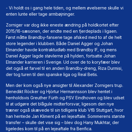
- Vi holdt os i gang hele tiden, og mellem øvelserne skulle vi
enten lunte eller tage armbøjninger.
Zorniger var dog ikke eneste ændring på holdkortet efter
2015/16-sæsonen, der endte med en fjerdeplads i ligaen.
Først måtte Brøndby-fansene tage afsked med to af de helt
store legender i klubben. Både Daniel Agger og Johan
Elmander havde kontraktudløb med Brøndby IF, og mens
Daniel Agger lagde støvlerne på hylden, fortsatte Johan
Elmander karrieren i Sverige. Ud over de to koryfæer blev
det også et farvel til en anden Brøndby-dreng, Riza Durmisi,
der tog turen til den spanske liga og Real Betis.
Men der kom også nye ansigter til Alexander Zornigers trup.
Benedikt Röcker og Hjörtur Hermannsson blev hentet i
henholdsvis Greuther Fürth og PSV Eindhoven og blev udset
til at udgøre det blågule midterforsvar, ligesom den nye
træner også skævede til sin tidligere klub VfB Stuttgart, hvor
han hentede Jan Kliment på en lejeaftale. Sommerens største
transfer – skulle det vise sig – blev dog Hany Mukhtar, der
ligeledes kom til på en lejeaftale fra Benfica.