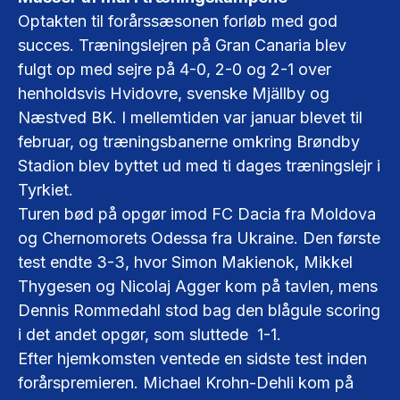
Optakten til forårssæsonen forløb med god
succes. Træningslejren på Gran Canaria blev
fulgt op med sejre på 4-0, 2-0 og 2-1 over
henholdsvis Hvidovre, svenske Mjällby og
Næstved BK. I mellemtiden var januar blevet til
februar, og træningsbanerne omkring Brøndby
Stadion blev byttet ud med ti dages træningslejr i
Tyrkiet.
Turen bød på opgør imod FC Dacia fra Moldova
og Chernomorets Odessa fra Ukraine. Den første
test endte 3-3, hvor Simon Makienok, Mikkel
Thygesen og Nicolaj Agger kom på tavlen, mens
Dennis Rommedahl stod bag den blågule scoring
i det andet opgør, som sluttede 1-1.
Efter hjemkomsten ventede en sidste test inden
forårspremieren. Michael Krohn-Dehli kom på