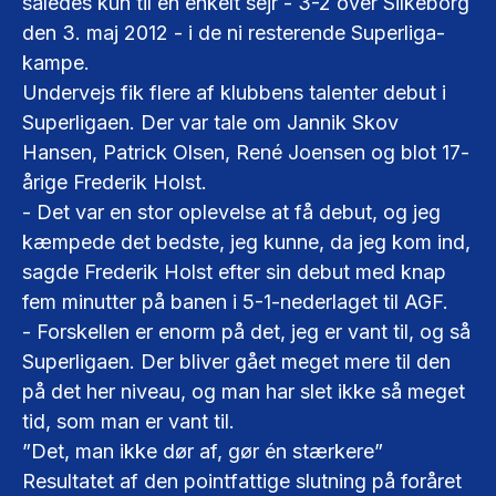
således kun til en enkelt sejr - 3-2 over Silkeborg
den 3. maj 2012 - i de ni resterende Superliga-
kampe.
Undervejs fik flere af klubbens talenter debut i
Superligaen. Der var tale om Jannik Skov
Hansen, Patrick Olsen, René Joensen og blot 17-
årige Frederik Holst.
- Det var en stor oplevelse at få debut, og jeg
kæmpede det bedste, jeg kunne, da jeg kom ind,
sagde Frederik Holst efter sin debut med knap
fem minutter på banen i 5-1-nederlaget til AGF.
- Forskellen er enorm på det, jeg er vant til, og så
Superligaen. Der bliver gået meget mere til den
på det her niveau, og man har slet ikke så meget
tid, som man er vant til.
”Det, man ikke dør af, gør én stærkere”
Resultatet af den pointfattige slutning på foråret