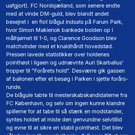
uafgjort). FC Nordsjælland, som senere endte
med at vinde DM-guld, blev blandt andet
besejret i en flot blågul indsats på Farum Park,
hvor Simon Makienok bankede bolden op i
målhjørnet til 1-0, og Clarence Goodson blev
matchvinder med et knaldhårdt hovedstød.
Pressen lavede statistikker over holdenes
pointhøst i ligaen og udnævnte Auri Skarbalius’
tropper til ”Forårets hold”. Desværre gik gassen
af ballonen efter et besøg i Parken i sjette forårs-
runde.
De blågule tabte til mesterskabskandidaterne fra
FC København, og selv om ingen kunne klandre
spillerne for at tabe til så stærk en modstander,
syntes holdet at miste den genvundne selvtillid
og evne til at sikre en stabil pointhøst. Det blev