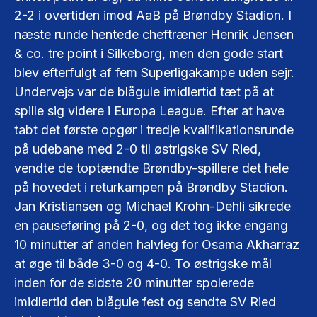
2-2 i overtiden imod AaB på Brøndby Stadion. I
næste runde hentede cheftræner Henrik Jensen
& co. tre point i Silkeborg, men den gode start
blev efterfulgt af fem Superligakampe uden sejr.
Undervejs var de blågule imidlertid tæt på at
spille sig videre i Europa League. Efter at have
tabt det første opgør i tredje kvalifikationsrunde
på udebane med 2-0 til østrigske SV Ried,
vendte de toptændte Brøndby-spillere det hele
på hovedet i returkampen på Brøndby Stadion.
Jan Kristiansen og Michael Krohn-Dehli sikrede
en pauseføring på 2-0, og det tog ikke engang
10 minutter af anden halvleg for Osama Akharraz
at øge til både 3-0 og 4-0. To østrigske mål
inden for de sidste 20 minutter spolerede
imidlertid den blågule fest og sendte SV Ried