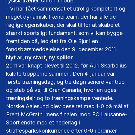
fysisk træner Ahron Thode.
- Vi har fået sammensat et utrolig kompetent og
meget dynamisk trænerteam, der har alle de
faglige egenskaber, der skal til for at skabe et
stærkt sportsligt fundament, som vi kan bygge
fremtiden på, lød det fra Ole Bjur i en
fondsbørsmeddelelse den 9. december 2011.
Nyt år, ny start, ny spiller
2011 var knapt blevet til 2012, før Auri Skarbalius
kaldte tropperne sammen. Den 4. januar var
første træningsdag, og tre døgn senere var trup
og stab på vej til Gran Canaria, hvor en uges
træningslejr og to træningskampe ventede.
Norske Aalesund blev besejret med 1-0 på mål af
Brent McGrath, mens finalen imod FC Lausanne-
Sport endte med et nederlag i
straffesparkskonkurrence efter 0-0 i ordinær