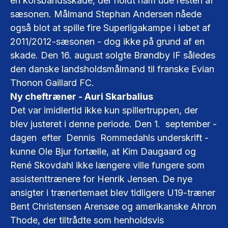
en korsbåndsskade, der holdt ham ude resten af
sæsonen. Målmand Stephan Andersen nåede
også blot at spille fire Superligakampe i løbet af
2011/2012-sæsonen - dog ikke på grund af en
skade. Den 16. august solgte Brøndby IF således
den danske landsholdsmålmand til franske Evian
Thonon Gaillard FC.
Ny cheftræner - Auri Skarbalius
Det var imidlertid ikke kun spillertruppen, der
blev justeret i denne periode. Den 1. september -
dagen efter Dennis Rommedahls underskrift -
kunne Ole Bjur fortælle, at Kim Daugaard og
René Skovdahl ikke længere ville fungere som
assistenttrænere for Henrik Jensen. De nye
ansigter i trænertemaet blev tidligere U19-træner
Bent Christensen Arensøe og amerikanske Ahron
Thode, der tiltrådte som henholdsvis