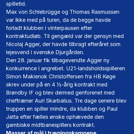
spilletid.
Max von Schlebrügge og Thomas Rasmussen
var ikke med på turen, da de begge havde
forladt klubben i vinterpausen efter
kontraktudløb. Til gengæld var der gensyn med
Nicolaj Agger, der havde tilbragt efteråret som
lejesvend i svenske Djurgården.
Den 28. januar fik tilbagevendte Agger ny
konkurrence i angrebet. U21-landsholdsspilleren
Simon Makienok Christoffersen fra HB Køge
skrev under på en 4 ½-årig kontrakt med
Brøndby IF og blev dermed genforenet med
cheftræner Auri Skarbalius. Tre dage senere blev
truppen en spiller mindre, da klubben og Paul
Jatta efter fælles ønske ophævede den
gambiske midtbanespillers kontrakt.
Masser af mål i træningskampene