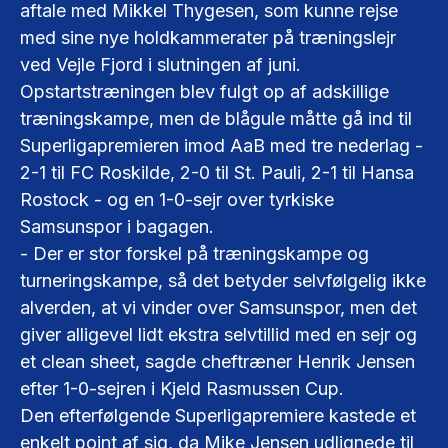
aftale med Mikkel Thygesen, som kunne rejse
med sine nye holdkammerater på træningslejr
ved Vejle Fjord i slutningen af juni.
Opstartstræningen blev fulgt op af adskillige
træningskampe, men de blågule måtte gå ind til
Superligapremieren imod AaB med tre nederlag -
2-1 til FC Roskilde, 2-0 til St. Pauli, 2-1 til Hansa
Rostock - og en 1-0-sejr over tyrkiske
Samsunspor i bagagen.
- Der er stor forskel på træningskampe og
turneringskampe, så det betyder selvfølgelig ikke
alverden, at vi vinder over Samsunspor, men det
giver alligevel lidt ekstra selvtillid med en sejr og
et clean sheet, sagde cheftræner Henrik Jensen
efter 1-0-sejren i Kjeld Rasmussen Cup.
Den efterfølgende Superligapremiere kastede et
enkelt point af sig, da Mike Jensen udlignede til