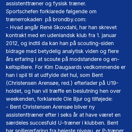
assistenttræner og fysisk træner.
Sportschefen forklarede følgende om
trænerrokaden på brondby.com:
- Hvad angår René Skovdahl, har han skrevet
kontrakt med en udenlandsk klub fra 1. januar
2012, og indtil da kan han på scouting-siden
bidrage med betydelig analytisk viden og flere
års erfaring i at scoute på modstandere og en-
keltspillere. For Kim Daugaards vedkommende er
han i spil til at udfylde det hul, som Bent
(Christensen Arensøe, red.) efterlader på U19-
holdet, og han vil træffe en beslutning hen over
weekenden, forklarede Ole Bjur og tilføjede:
- Bent Christensen Arensøe bliver ny
assistenttræner efter i seks år at have været en
særdeles succesfuld U-træner i klubben. Bent
har spillererfaring fra højeste niveau, er P-træner