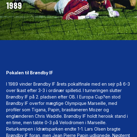
1989
Pokalen til Brøndby IF
I 1989 vinder Brøndby IF årets pokalfinale med en sejr på 6-3
over Ikast efter 3-3 i ordinær spilletid. I turneringen slutter
Brøndby IF på 2. pladsen efter OB. I Europa Cup?en stod
Brøndby IF overfor mægtige Olympique Marseille, med
profiler som Tigana, Papin, brasilianeren Mozer og
englænderen Chris Waddle. Brøndby IF holdt heroisk stand i
en time, men tabte 0-3 på Velodromen i Marseille.
Returkampen i Idrætsparken endte 1-1. Lars Olsen bragte
Brøndby IF foran, men Jean Pierre Papin udlignede. Nøgternt